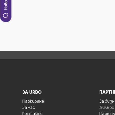
ЗА URBO
ПАРТН
Паркиране
За бизн
За Hас
Дилъри
Контакти
Партнь