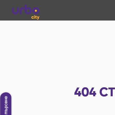
404
СТ
Ново търсене