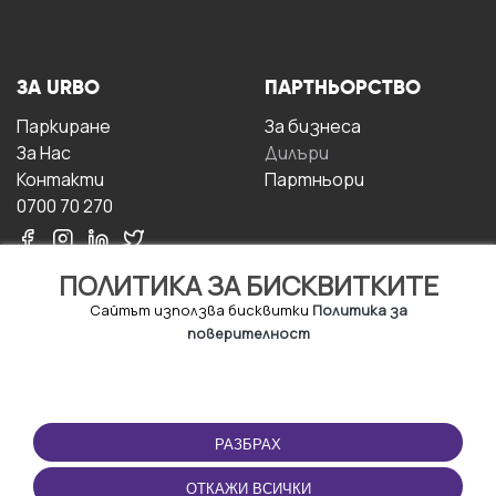
ЗА URBO
ПАРТНЬОРСТВО
Паркиране
За бизнесa
За Hас
Дилъри
Контакти
Партньори
0700 70 270
ПОЛИТИКА ЗА БИСКВИТКИТЕ
Сайтът използва бисквитки
Политика за
поверителност
УСЛОВИЯ ЗА
ИЗТЕГЛЕТЕ
ПОЛЗВАНЕ
ПРИЛОЖЕНИЕТО
РАЗБРАХ
Правила и условия за
ползване
ОТКАЖИ ВСИЧКИ