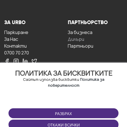
ЗА URBO
ПАРТНЬОРСТВО
Паркиране
За бизнесa
За Hас
Дилъри
Контакти
Партньори
0700 70 270
ПОЛИТИКА ЗА БИСКВИТКИТЕ
Сайтът използва бисквитки
Политика за
поверителност
УСЛОВИЯ ЗА
ИЗТЕГЛЕТЕ
ПОЛЗВАНЕ
ПРИЛОЖЕНИЕТО
РАЗБРАХ
Правила и условия за
ползване
ОТКАЖИ ВСИЧКИ