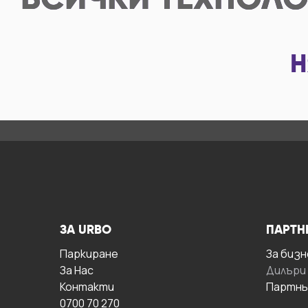
ВСИЧКИ
ТЕХНОЛО
Н
ЗА URBO
ПАРТН
Паркиране
За бизн
За Hас
Дилъри
Контакти
Партнь
0700 70 270