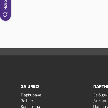
ЗА URBO
ПАРТН
Паркиране
За бизн
За Hас
Дилъри
Контакти
Партнь