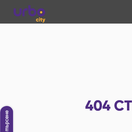
404
СТ
Ново търсене