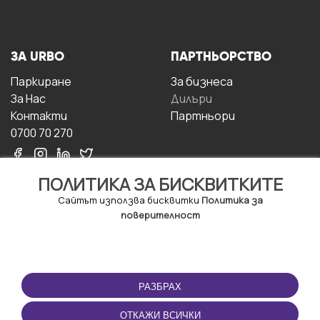
ЗА URBO
ПАРТНЬОРСТВО
Паркиране
За бизнесa
За Hас
Дилъри
Контакти
Партньори
0700 70 270
ПОЛИТИКА ЗА БИСКВИТКИТЕ
Сайтът използва бисквитки
Политика за
поверителност
УСЛОВИЯ ЗА
ИЗТЕГЛЕТЕ
ПОЛЗВАНЕ
ПРИЛОЖЕНИЕТО
РАЗБРАХ
Правила и условия за
ползване
ОТКАЖИ ВСИЧКИ