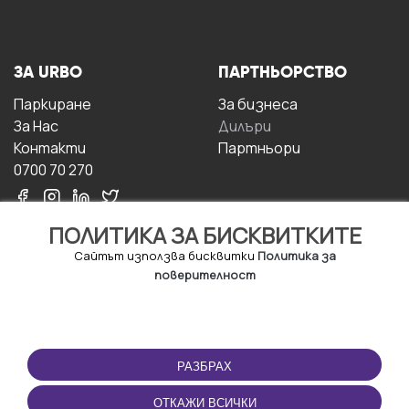
ЗА URBO
ПАРТНЬОРСТВО
Паркиране
За бизнесa
За Hас
Дилъри
Контакти
Партньори
0700 70 270
ПОЛИТИКА ЗА БИСКВИТКИТЕ
Сайтът използва бисквитки
Политика за
поверителност
УСЛОВИЯ ЗА
ИЗТЕГЛЕТЕ
ПОЛЗВАНЕ
ПРИЛОЖЕНИЕТО
РАЗБРАХ
Правила и условия за
ползване
ОТКАЖИ ВСИЧКИ