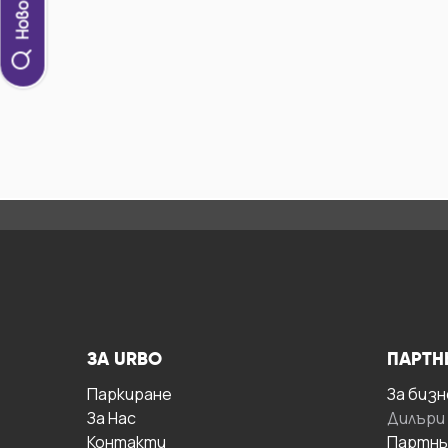
ЗА URBO
ПАРТН
Паркиране
За бизн
За Hас
Дилъри
Контакти
Партнь