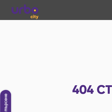
404
СТ
Ново търсене