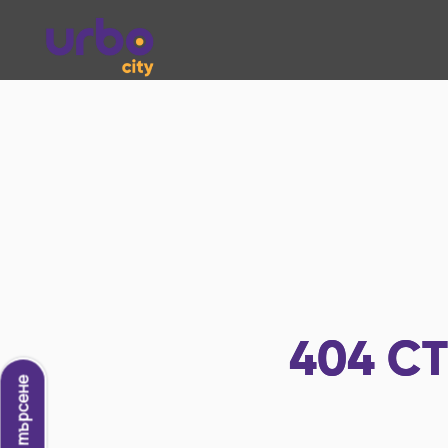
404
СТ
Ново търсене