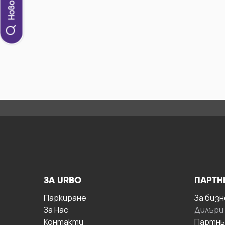
ЗА URBO
ПАРТН
Паркиране
За бизн
За Hас
Дилъри
Контакти
Партнь