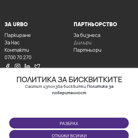
ЗА URBO
ПАРТНЬОРСТВО
Паркиране
За бизнесa
За Hас
Дилъри
Контакти
Партньори
0700 70 270
ПОЛИТИКА ЗА БИСКВИТКИТЕ
Сайтът използва бисквитки
Политика за
поверителност
УСЛОВИЯ ЗА
ИЗТЕГЛЕТЕ
ПОЛЗВАНЕ
ПРИЛОЖЕНИЕТО
РАЗБРАХ
Правила и условия за
ползване
ОТКАЖИ ВСИЧКИ