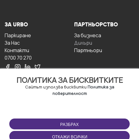
ЗА URBO
ПАРТНЬОРСТВО
Паркиране
За бизнесa
За Hас
Дилъри
Контакти
Партньори
0700 70 270
ПОЛИТИКА ЗА БИСКВИТКИТЕ
Сайтът използва бисквитки
Политика за
поверителност
УСЛОВИЯ ЗА
ИЗТЕГЛЕТЕ
ПОЛЗВАНЕ
ПРИЛОЖЕНИЕТО
РАЗБРАХ
Правила и условия за
ползване
ОТКАЖИ ВСИЧКИ