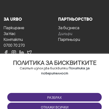
ЗА URBO
ПАРТНЬОРСТВО
Паркиране
За бизнесa
За Hас
Дилъри
Контакти
Партньори
0700 70 270
ПОЛИТИКА ЗА БИСКВИТКИТЕ
Сайтът използва бисквитки
Политика за
поверителност
УСЛОВИЯ ЗА
ИЗТЕГЛЕТЕ
ПОЛЗВАНЕ
ПРИЛОЖЕНИЕТО
РАЗБРАХ
Правила и условия за
ползване
ОТКАЖИ ВСИЧКИ