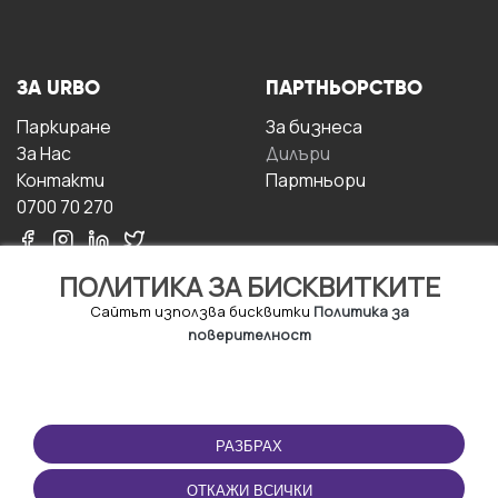
ЗА URBO
ПАРТНЬОРСТВО
Паркиране
За бизнесa
За Hас
Дилъри
Контакти
Партньори
0700 70 270
ПОЛИТИКА ЗА БИСКВИТКИТЕ
Сайтът използва бисквитки
Политика за
поверителност
УСЛОВИЯ ЗА
ИЗТЕГЛЕТЕ
ПОЛЗВАНЕ
ПРИЛОЖЕНИЕТО
РАЗБРАХ
Правила и условия за
ползване
ОТКАЖИ ВСИЧКИ