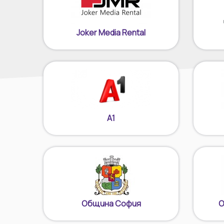
Joker Media Rental
А1
Община София
О