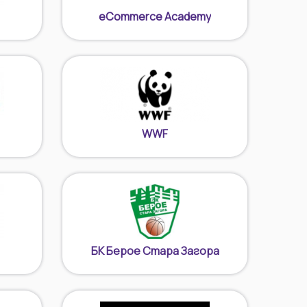
eCommerce Academy
WWF
БК Берое Стара Загора