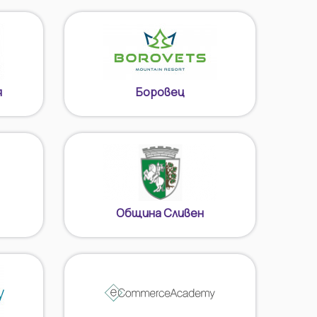
я
Боровец
Община Сливен