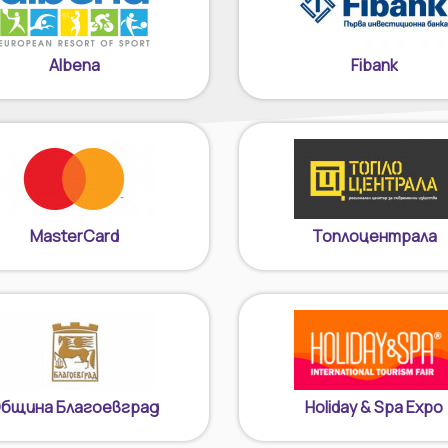
Albena
Fibank
MasterCard
Топлоцентрала
бщина Благоевград
Holiday & Spa Expo