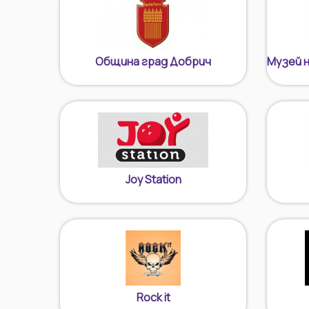
Община град Добрич
Музей 
Joy Station
Rock it