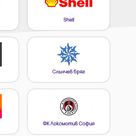
Shell
Слънчев бряг
ФК Локомотив София