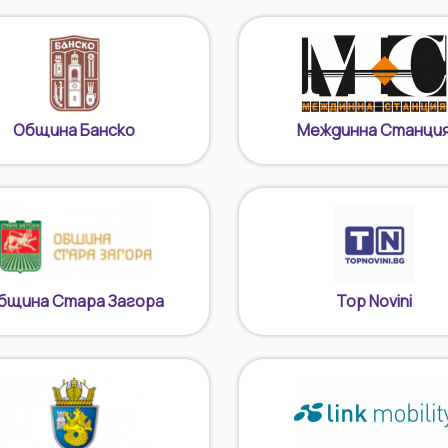
Община Банско
Междинна Станци
бщина Стара Загора
Top Novini