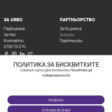
ЗА URBO
ПАРТНЬОРСТВО
Паркиране
За бизнесa
За Hас
Дилъри
Контакти
Партньори
0700 70 270
ПОЛИТИКА ЗА БИСКВИТКИТЕ
Сайтът използва бисквитки
Политика за
поверителност
УСЛОВИЯ ЗА
ИЗТЕГЛЕТЕ
ПОЛЗВАНЕ
ПРИЛОЖЕНИЕТО
РАЗБРАХ
Правила и условия за
ползване
ОТКАЖИ ВСИЧКИ