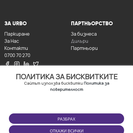
ЗА URBO
ПАРТНЬОРСТВО
Паркиране
За бизнесa
За Hас
Дилъри
Контакти
Партньори
0700 70 270
ПОЛИТИКА ЗА БИСКВИТКИТЕ
Сайтът използва бисквитки
Политика за
поверителност
УСЛОВИЯ ЗА
ИЗТЕГЛЕТЕ
ПОЛЗВАНЕ
ПРИЛОЖЕНИЕТО
РАЗБРАХ
Правила и условия за
ползване
ОТКАЖИ ВСИЧКИ