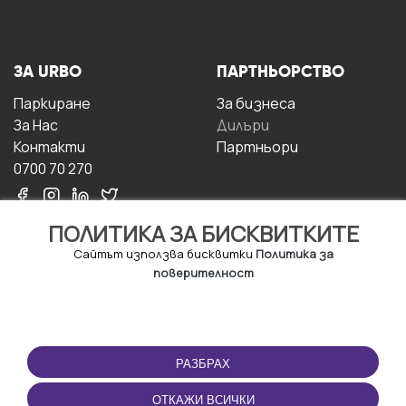
ЗА URBO
ПАРТНЬОРСТВО
Паркиране
За бизнесa
За Hас
Дилъри
Контакти
Партньори
0700 70 270
ПОЛИТИКА ЗА БИСКВИТКИТЕ
Сайтът използва бисквитки
Политика за
поверителност
УСЛОВИЯ ЗА
ИЗТЕГЛЕТЕ
ПОЛЗВАНЕ
ПРИЛОЖЕНИЕТО
РАЗБРАХ
Правила и условия за
ползване
ОТКАЖИ ВСИЧКИ