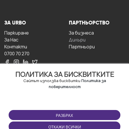
ЗА URBO
ПАРТНЬОРСТВО
Паркиране
За бизнесa
За Hас
Дилъри
Контакти
Партньори
0700 70 270
ПОЛИТИКА ЗА БИСКВИТКИТЕ
Сайтът използва бисквитки
Политика за
поверителност
УСЛОВИЯ ЗА
ИЗТЕГЛЕТЕ
ПОЛЗВАНЕ
ПРИЛОЖЕНИЕТО
РАЗБРАХ
Правила и условия за
ползване
ОТКАЖИ ВСИЧКИ