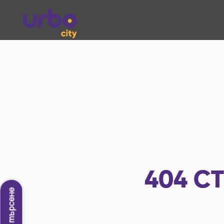
404
СТ
Ново търсене