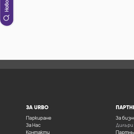
ЗА URBO
ПАРТН
Паркиране
За бизн
За Hас
Дилъри
Контакти
Партнь