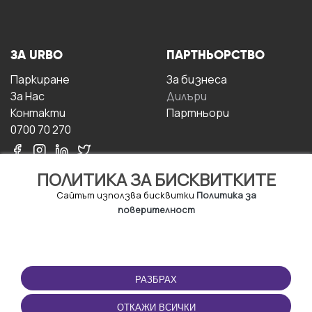
ЗА URBO
ПАРТНЬОРСТВО
Паркиране
За бизнесa
За Hас
Дилъри
Контакти
Партньори
0700 70 270
ПОЛИТИКА ЗА БИСКВИТКИТЕ
Сайтът използва бисквитки
Политика за
поверителност
УСЛОВИЯ ЗА
ИЗТЕГЛЕТЕ
ПОЛЗВАНЕ
ПРИЛОЖЕНИЕТО
РАЗБРАХ
Правила и условия за
ползване
ОТКАЖИ ВСИЧКИ