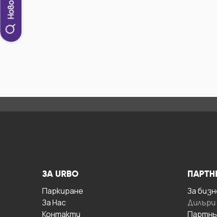
ЗА URBO
ПАРТН
Паркиране
За бизн
За Hас
Дилъри
Контакти
Партнь