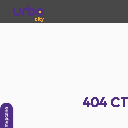
404
СТ
Ново търсене