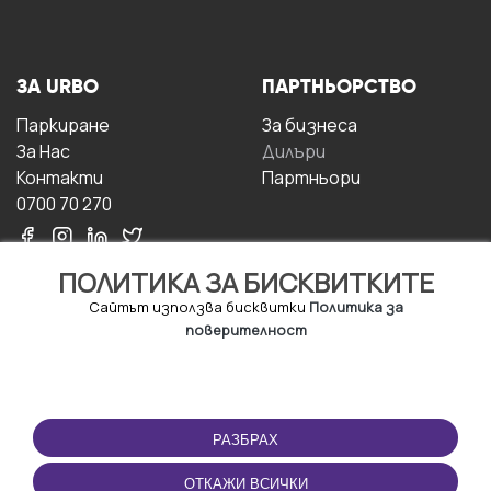
ЗА URBO
ПАРТНЬОРСТВО
Паркиране
За бизнесa
За Hас
Дилъри
Контакти
Партньори
0700 70 270
ПОЛИТИКА ЗА БИСКВИТКИТЕ
Сайтът използва бисквитки
Политика за
поверителност
УСЛОВИЯ ЗА
ИЗТЕГЛЕТЕ
ПОЛЗВАНЕ
ПРИЛОЖЕНИЕТО
РАЗБРАХ
Правила и условия за
ползване
ОТКАЖИ ВСИЧКИ