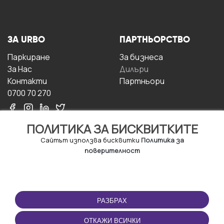
ЗА URBO
ПАРТНЬОРСТВО
Паркиране
За бизнесa
За Hас
Дилъри
Контакти
Партньори
0700 70 270
ПОЛИТИКА ЗА БИСКВИТКИТЕ
Сайтът използва бисквитки
Политика за
поверителност
УСЛОВИЯ ЗА
ИЗТЕГЛЕТЕ
ПОЛЗВАНЕ
ПРИЛОЖЕНИЕТО
РАЗБРАХ
Правила и условия за
ползване
ОТКАЖИ ВСИЧКИ