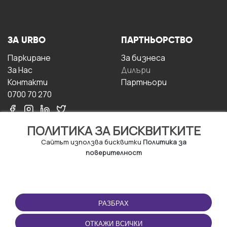
ЗА URBO
ПАРТНЬОРСТВО
Паркиране
За бизнесa
За Hас
Дилъри
Контакти
Партньори
0700 70 270
ПОЛИТИКА ЗА БИСКВИТКИТЕ
Сайтът използва бисквитки
Политика за
поверителност
УСЛОВИЯ ЗА
ИЗТЕГЛЕТЕ
ПОЛЗВАНЕ
ПРИЛОЖЕНИЕТО
РАЗБРАХ
Правила и условия за
ползване
ОТКАЖИ ВСИЧКИ