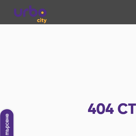
404
СТ
Ново търсене