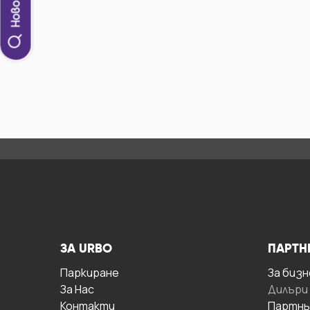
ЗА URBO
ПАРТН
Паркиране
За бизн
За Hас
Дилъри
Контакти
Партнь