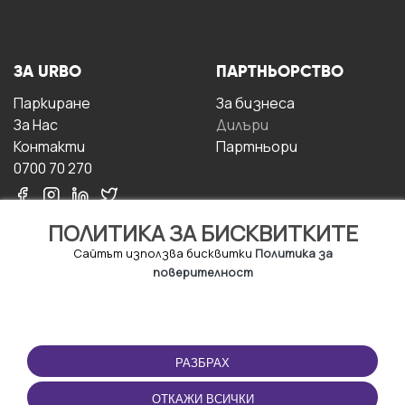
ЗА URBO
ПАРТНЬОРСТВО
Паркиране
За бизнесa
За Hас
Дилъри
Контакти
Партньори
0700 70 270
ПОЛИТИКА ЗА БИСКВИТКИТЕ
Сайтът използва бисквитки
Политика за
поверителност
УСЛОВИЯ ЗА
ИЗТЕГЛЕТЕ
ПОЛЗВАНЕ
ПРИЛОЖЕНИЕТО
РАЗБРАХ
Правила и условия за
ползване
ОТКАЖИ ВСИЧКИ