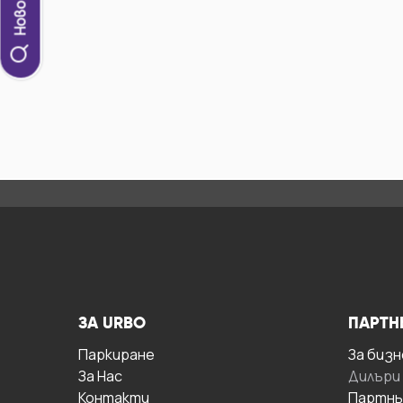
ЗА URBO
ПАРТН
Паркиране
За бизн
За Hас
Дилъри
Контакти
Партнь