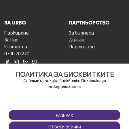
ЗА URBO
ПАРТНЬОРСТВО
Паркиране
За бизнесa
За Hас
Дилъри
Контакти
Партньори
0700 70 270
ПОЛИТИКА ЗА БИСКВИТКИТЕ
Сайтът използва бисквитки
Политика за
поверителност
УСЛОВИЯ ЗА
ИЗТЕГЛЕТЕ
ПОЛЗВАНЕ
ПРИЛОЖЕНИЕТО
РАЗБРАХ
Правила и условия за
ползване
ОТКАЖИ ВСИЧКИ