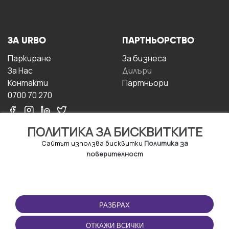
ЗА URBO
ПАРТНЬОРСТВО
Паркиране
За бизнесa
За Hас
Дилъри
Контакти
Партньори
0700 70 270
ПОЛИТИКА ЗА БИСКВИТКИТЕ
Сайтът използва бисквитки
Политика за
поверителност
УСЛОВИЯ ЗА
ИЗТЕГЛЕТЕ
ПОЛЗВАНЕ
ПРИЛОЖЕНИЕТО
РАЗБРАХ
Правила и условия за
ползване
ОТКАЖИ ВСИЧКИ