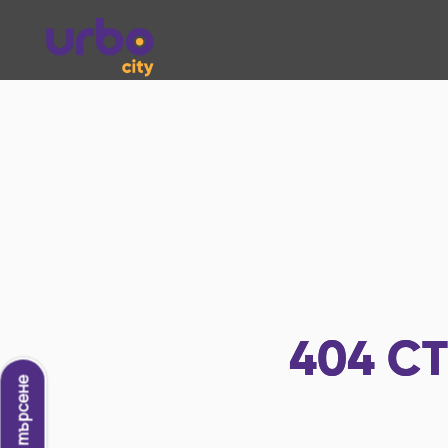
404
СТ
Ново търсене