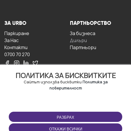
ЗА URBO
ПАРТНЬОРСТВО
Паркиране
За бизнесa
За Hас
Дилъри
Контакти
Партньори
0700 70 270
ПОЛИТИКА ЗА БИСКВИТКИТЕ
Сайтът използва бисквитки
Политика за
поверителност
УСЛОВИЯ ЗА
ИЗТЕГЛЕТЕ
ПОЛЗВАНЕ
ПРИЛОЖЕНИЕТО
РАЗБРАХ
Правила и условия за
ползване
ОТКАЖИ ВСИЧКИ