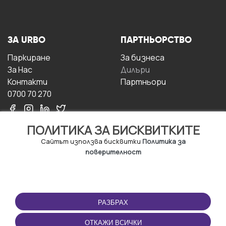
ЗА URBO
ПАРТНЬОРСТВО
Паркиране
За бизнесa
За Hас
Дилъри
Контакти
Партньори
0700 70 270
ПОЛИТИКА ЗА БИСКВИТКИТЕ
Сайтът използва бисквитки
Политика за
поверителност
УСЛОВИЯ ЗА
ИЗТЕГЛЕТЕ
ПОЛЗВАНЕ
ПРИЛОЖЕНИЕТО
РАЗБРАХ
Правила и условия за
ползване
ОТКАЖИ ВСИЧКИ