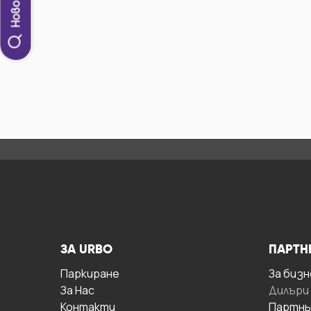
ЗА URBO
ПАРТН
Паркиране
За бизн
За Hас
Дилъри
Контакти
Партнь