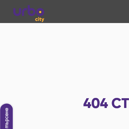
404
СТ
Ново търсене