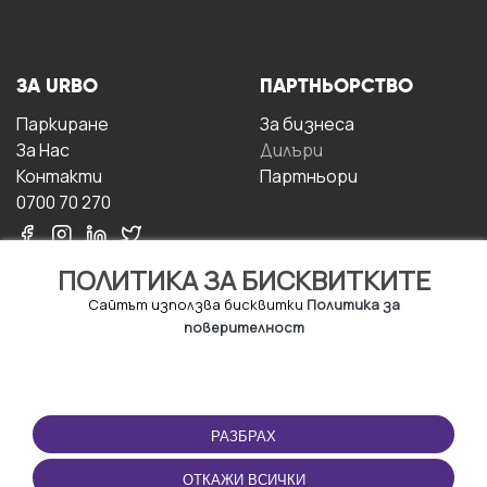
ЗА URBO
ПАРТНЬОРСТВО
Паркиране
За бизнесa
За Hас
Дилъри
Контакти
Партньори
0700 70 270
ПОЛИТИКА ЗА БИСКВИТКИТЕ
Сайтът използва бисквитки
Политика за
поверителност
УСЛОВИЯ ЗА
ИЗТЕГЛЕТЕ
ПОЛЗВАНЕ
ПРИЛОЖЕНИЕТО
РАЗБРАХ
Правила и условия за
ползване
ОТКАЖИ ВСИЧКИ