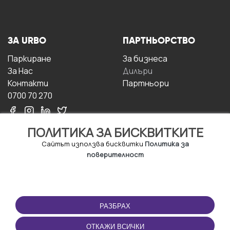
ЗА URBO
ПАРТНЬОРСТВО
Паркиране
За бизнесa
За Hас
Дилъри
Контакти
Партньори
0700 70 270
ПОЛИТИКА ЗА БИСКВИТКИТЕ
Сайтът използва бисквитки
Политика за
поверителност
УСЛОВИЯ ЗА
ИЗТЕГЛЕТЕ
ПОЛЗВАНЕ
ПРИЛОЖЕНИЕТО
РАЗБРАХ
Правила и условия за
ползване
ОТКАЖИ ВСИЧКИ