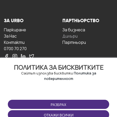
ЗА URBO
ПАРТНЬОРСТВО
Паркиране
За бизнесa
За Hас
Дилъри
Контакти
Партньори
0700 70 270
ПОЛИТИКА ЗА БИСКВИТКИТЕ
Сайтът използва бисквитки
Политика за
поверителност
УСЛОВИЯ ЗА
ИЗТЕГЛЕТЕ
ПОЛЗВАНЕ
ПРИЛОЖЕНИЕТО
РАЗБРАХ
Правила и условия за
ползване
ОТКАЖИ ВСИЧКИ