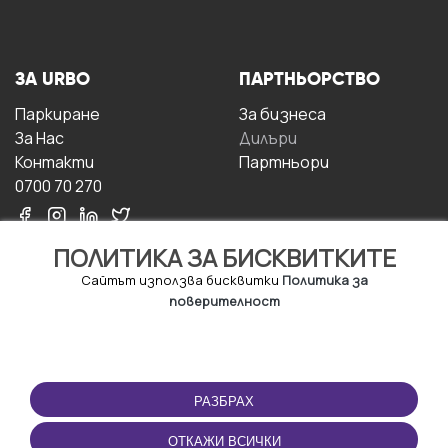
ЗА URBO
ПАРТНЬОРСТВО
Паркиране
За бизнесa
За Hас
Дилъри
Контакти
Партньори
0700 70 270
ПОЛИТИКА ЗА БИСКВИТКИТЕ
Сайтът използва бисквитки
Политика за
поверителност
УСЛОВИЯ ЗА
ИЗТЕГЛЕТЕ
ПОЛЗВАНЕ
ПРИЛОЖЕНИЕТО
РАЗБРАХ
Правила и условия за
ползване
ОТКАЖИ ВСИЧКИ