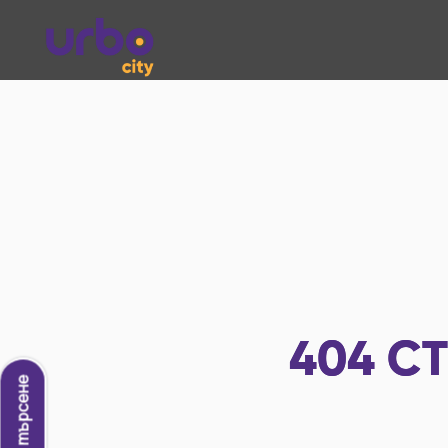
404
СТ
Ново търсене