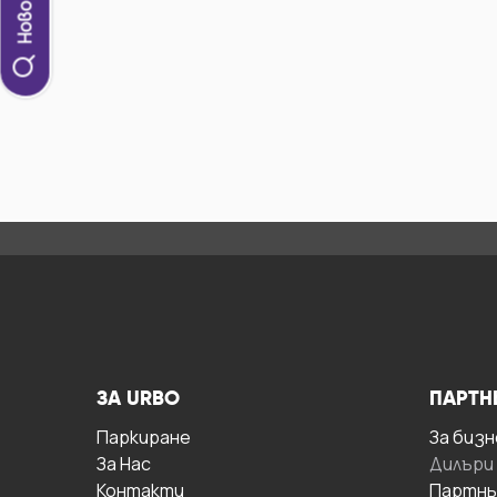
ЗА URBO
ПАРТН
Паркиране
За бизн
За Hас
Дилъри
Контакти
Партнь