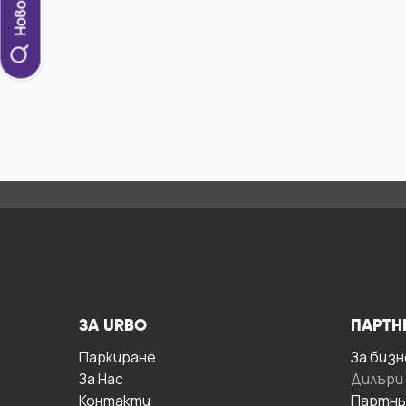
ЗА URBO
ПАРТН
Паркиране
За бизн
За Hас
Дилъри
Контакти
Партнь