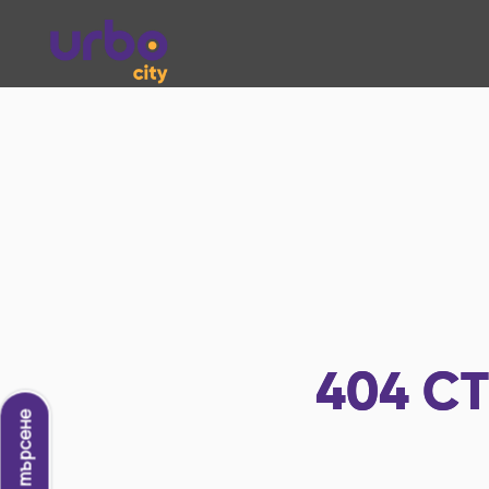
404
СТ
Ново търсене