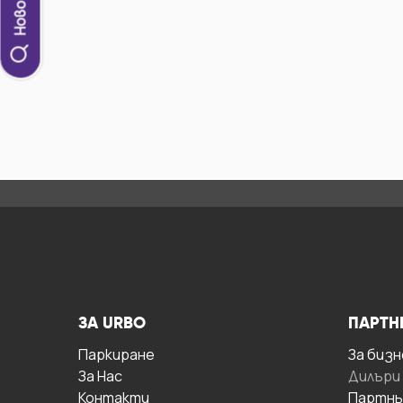
ЗА URBO
ПАРТН
Паркиране
За бизн
За Hас
Дилъри
Контакти
Партнь