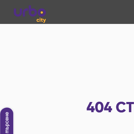
404
СТ
Ново търсене