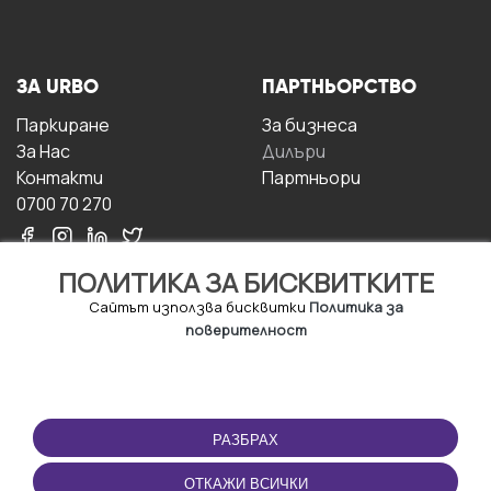
ЗА URBO
ПАРТНЬОРСТВО
Паркиране
За бизнесa
За Hас
Дилъри
Контакти
Партньори
0700 70 270
ПОЛИТИКА ЗА БИСКВИТКИТЕ
Сайтът използва бисквитки
Политика за
поверителност
УСЛОВИЯ ЗА
ИЗТЕГЛЕТЕ
ПОЛЗВАНЕ
ПРИЛОЖЕНИЕТО
РАЗБРАХ
Правила и условия за
ползване
ОТКАЖИ ВСИЧКИ