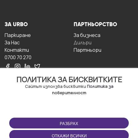
ЗА URBO
ПАРТНЬОРСТВО
Паркиране
За бизнесa
За Hас
Дилъри
Контакти
Партньори
0700 70 270
ПОЛИТИКА ЗА БИСКВИТКИТЕ
Сайтът използва бисквитки
Политика за
поверителност
УСЛОВИЯ ЗА
ИЗТЕГЛЕТЕ
ПОЛЗВАНЕ
ПРИЛОЖЕНИЕТО
РАЗБРАХ
Правила и условия за
ползване
ОТКАЖИ ВСИЧКИ