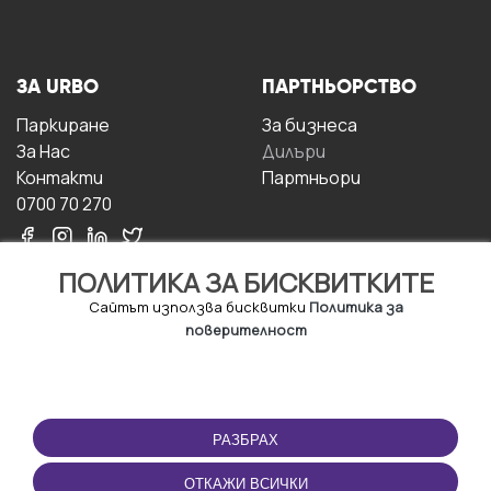
ЗА URBO
ПАРТНЬОРСТВО
Паркиране
За бизнесa
За Hас
Дилъри
Контакти
Партньори
0700 70 270
ПОЛИТИКА ЗА БИСКВИТКИТЕ
Сайтът използва бисквитки
Политика за
поверителност
УСЛОВИЯ ЗА
ИЗТЕГЛЕТЕ
ПОЛЗВАНЕ
ПРИЛОЖЕНИЕТО
РАЗБРАХ
Правила и условия за
ползване
ОТКАЖИ ВСИЧКИ