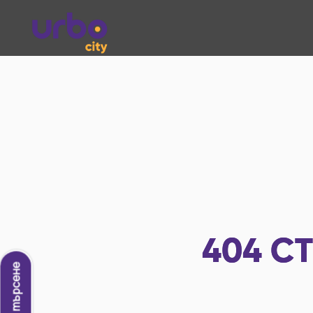
404
СТ
Ново търсене