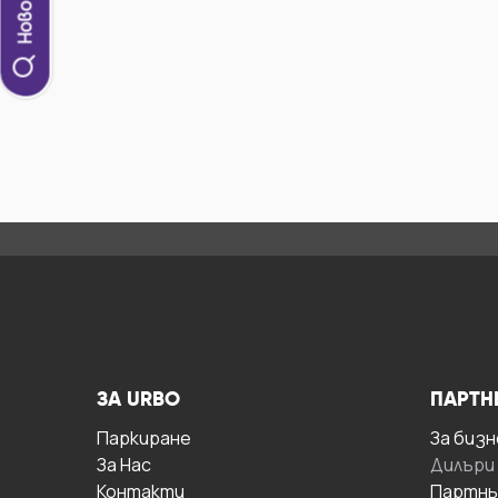
ЗА URBO
ПАРТН
Паркиране
За бизн
За Hас
Дилъри
Контакти
Партнь