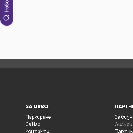
ЗА URBO
ПАРТН
Паркиране
За бизн
За Hас
Дилъри
Контакти
Партнь