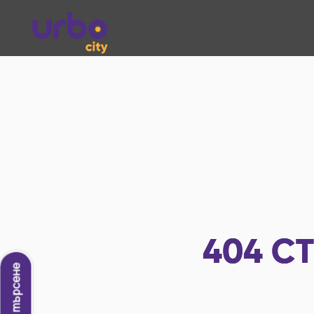
404
СТ
Ново търсене