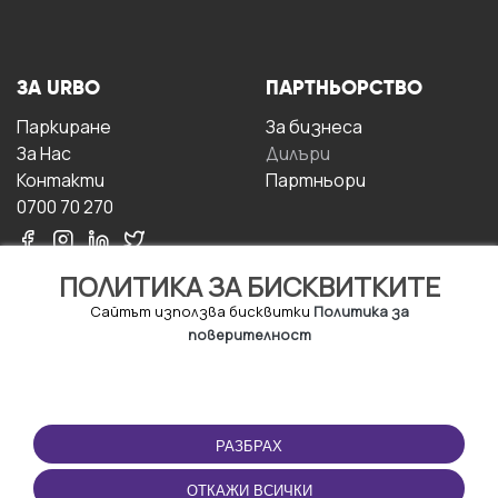
ЗА URBO
ПАРТНЬОРСТВО
Паркиране
За бизнесa
За Hас
Дилъри
Контакти
Партньори
0700 70 270
ПОЛИТИКА ЗА БИСКВИТКИТЕ
Сайтът използва бисквитки
Политика за
поверителност
УСЛОВИЯ ЗА
ИЗТЕГЛЕТЕ
ПОЛЗВАНЕ
ПРИЛОЖЕНИЕТО
РАЗБРАХ
Правила и условия за
ползване
ОТКАЖИ ВСИЧКИ