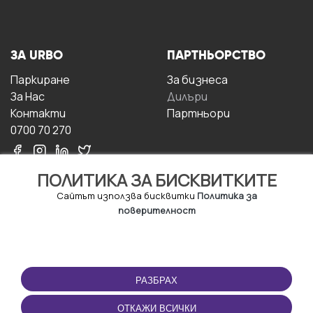
ЗА URBO
ПАРТНЬОРСТВО
Паркиране
За бизнесa
За Hас
Дилъри
Контакти
Партньори
0700 70 270
ПОЛИТИКА ЗА БИСКВИТКИТЕ
Сайтът използва бисквитки
Политика за
поверителност
УСЛОВИЯ ЗА
ИЗТЕГЛЕТЕ
ПОЛЗВАНЕ
ПРИЛОЖЕНИЕТО
РАЗБРАХ
Правила и условия за
ползване
ОТКАЖИ ВСИЧКИ