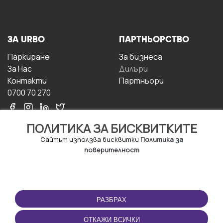
ЗА URBO
ПАРТНЬОРСТВО
Паркиране
За бизнесa
За Hас
Дилъри
Контакти
Партньори
0700 70 270
ПОЛИТИКА ЗА БИСКВИТКИТЕ
Сайтът използва бисквитки
Политика за
поверителност
УСЛОВИЯ ЗА
ИЗТЕГЛЕТЕ
ПОЛЗВАНЕ
ПРИЛОЖЕНИЕТО
РАЗБРАХ
Правила и условия за
ползване
ОТКАЖИ ВСИЧКИ