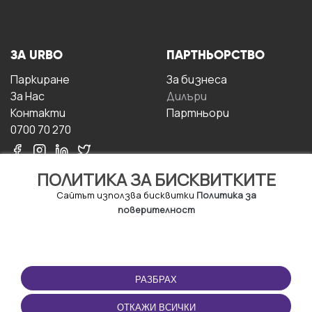
ЗА URBO
ПАРТНЬОРСТВО
Паркиране
За бизнесa
За Hас
Дилъри
Контакти
Партньори
0700 70 270
ПОЛИТИКА ЗА БИСКВИТКИТЕ
Сайтът използва бисквитки
Политика за
поверителност
УСЛОВИЯ ЗА
ИЗТЕГЛЕТЕ
ПОЛЗВАНЕ
ПРИЛОЖЕНИЕТО
РАЗБРАХ
Правила и условия за
ползване
ОТКАЖИ ВСИЧКИ