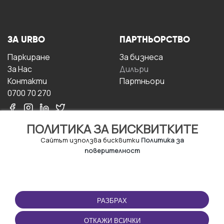
ЗА URBO
ПАРТНЬОРСТВО
Паркиране
За бизнесa
За Hас
Дилъри
Контакти
Партньори
0700 70 270
ПОЛИТИКА ЗА БИСКВИТКИТЕ
Сайтът използва бисквитки
Политика за
поверителност
УСЛОВИЯ ЗА
ИЗТЕГЛЕТЕ
ПОЛЗВАНЕ
ПРИЛОЖЕНИЕТО
РАЗБРАХ
Правила и условия за
ползване
ОТКАЖИ ВСИЧКИ